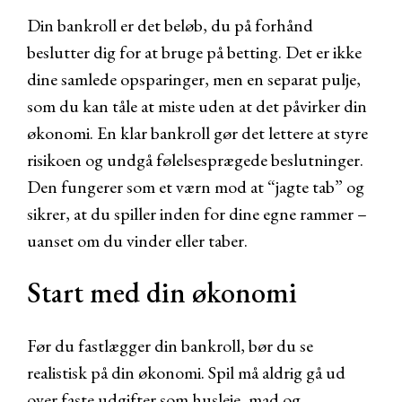
Din bankroll er det beløb, du på forhånd
beslutter dig for at bruge på betting. Det er ikke
dine samlede opsparinger, men en separat pulje,
som du kan tåle at miste uden at det påvirker din
økonomi. En klar bankroll gør det lettere at styre
risikoen og undgå følelsesprægede beslutninger.
Den fungerer som et værn mod at “jagte tab” og
sikrer, at du spiller inden for dine egne rammer –
uanset om du vinder eller taber.
Start med din økonomi
Før du fastlægger din bankroll, bør du se
realistisk på din økonomi. Spil må aldrig gå ud
over faste udgifter som husleje, mad og