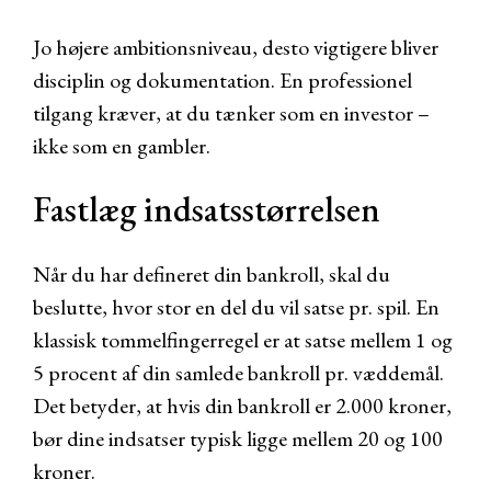
Jo højere ambitionsniveau, desto vigtigere bliver
disciplin og dokumentation. En professionel
tilgang kræver, at du tænker som en investor –
ikke som en gambler.
Fastlæg indsatsstørrelsen
Når du har defineret din bankroll, skal du
beslutte, hvor stor en del du vil satse pr. spil. En
klassisk tommelfingerregel er at satse mellem 1 og
5 procent af din samlede bankroll pr. væddemål.
Det betyder, at hvis din bankroll er 2.000 kroner,
bør dine indsatser typisk ligge mellem 20 og 100
kroner.