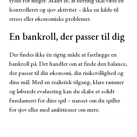
fylde for meget. Målet er, at betting skal være en
kontrolleret og sjov aktivitet – ikke en kilde til
stress eller økonomiske problemer.
En bankroll, der passer til dig
Der findes ikke én rigtig måde at fastlægge en
bankroll på. Det handler om at finde den balance,
der passer til din økonomi, din risikovillighed og
dine mål. Med en realistisk tilgang, klare rammer
og løbende evaluering kan du skabe et solidt
fundament for dine spil – uanset om du spiller
for sjov eller med ambitioner om mere.