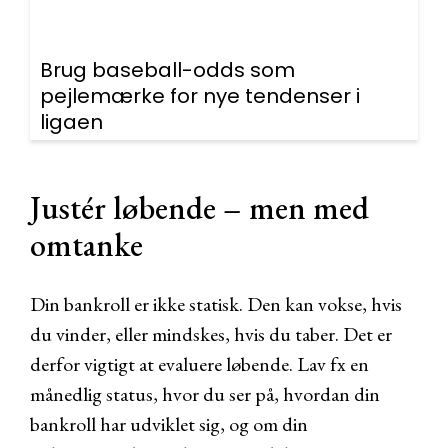
Brug baseball-odds som
pejlemærke for nye tendenser i
ligaen
Justér løbende – men med
omtanke
Din bankroll er ikke statisk. Den kan vokse, hvis
du vinder, eller mindskes, hvis du taber. Det er
derfor vigtigt at evaluere løbende. Lav fx en
månedlig status, hvor du ser på, hvordan din
bankroll har udviklet sig, og om din