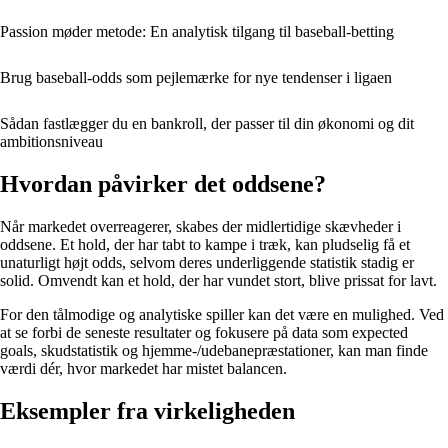
Passion møder metode: En analytisk tilgang til baseball-betting
Brug baseball-odds som pejlemærke for nye tendenser i ligaen
Sådan fastlægger du en bankroll, der passer til din økonomi og dit
ambitionsniveau
Hvordan påvirker det oddsene?
Når markedet overreagerer, skabes der midlertidige skævheder i
oddsene. Et hold, der har tabt to kampe i træk, kan pludselig få et
unaturligt højt odds, selvom deres underliggende statistik stadig er
solid. Omvendt kan et hold, der har vundet stort, blive prissat for lavt.
For den tålmodige og analytiske spiller kan det være en mulighed. Ved
at se forbi de seneste resultater og fokusere på data som expected
goals, skudstatistik og hjemme-/udebanepræstationer, kan man finde
værdi dér, hvor markedet har mistet balancen.
Eksempler fra virkeligheden