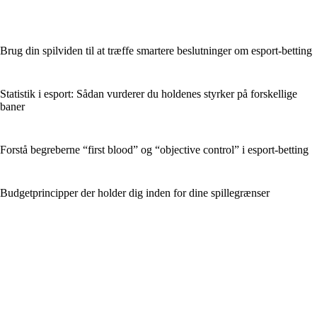
Brug din spilviden til at træffe smartere beslutninger om esport-betting
Statistik i esport: Sådan vurderer du holdenes styrker på forskellige
baner
Forstå begreberne “first blood” og “objective control” i esport-betting
Budgetprincipper der holder dig inden for dine spillegrænser