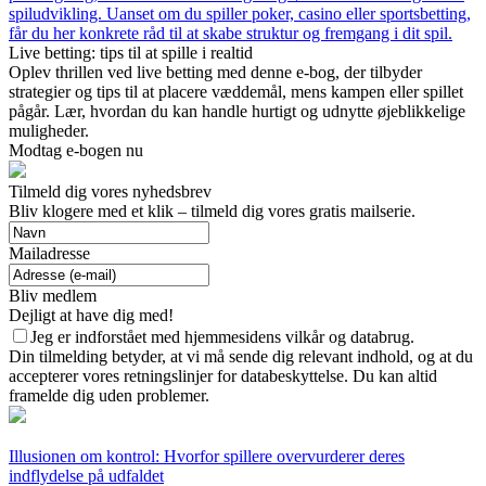
spiludvikling. Uanset om du spiller poker, casino eller sportsbetting,
får du her konkrete råd til at skabe struktur og fremgang i dit spil.
Live betting: tips til at spille i realtid
Oplev thrillen ved live betting med denne e-bog, der tilbyder
strategier og tips til at placere væddemål, mens kampen eller spillet
pågår. Lær, hvordan du kan handle hurtigt og udnytte øjeblikkelige
muligheder.
Modtag e-bogen nu
Tilmeld dig vores nyhedsbrev
Bliv klogere med et klik – tilmeld dig vores gratis mailserie.
Mailadresse
Bliv medlem
Dejligt at have dig med!
Jeg er indforstået med hjemmesidens vilkår og databrug.
Din tilmelding betyder, at vi må sende dig relevant indhold, og at du
accepterer vores retningslinjer for databeskyttelse. Du kan altid
framelde dig uden problemer.
Illusionen om kontrol: Hvorfor spillere overvurderer deres
indflydelse på udfaldet