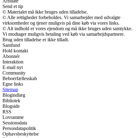
Affiliate
Send et tip
© Materialet må ikke bruges uden tilladelse.
© Alle rettigheder forbeholdes. Vi samarbejder med udvalgte
virksomheder og tjener muligvis på dine køb via vores links.
© Alt indhold er vores ejendom og må ikke bruges uden samtykke.
Vi modtager muligvis betaling ved køb via samarbejdspartnere.
Brug uden tilladelse er ikke tilladt.
Samfund
Hold kontakt
Abonnér
Interaktion
E-mail nyt
Community
Beboerfællesskab
Egne links
Sitemap
Blogindlæg
Bibliotek
Blogside
RSS
Lovramme
Sessionsdata
Persondatapolitik
Ophavsbeskyttelse