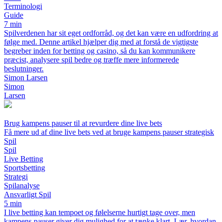
Terminologi
Guide
7 min
Spilverdenen har sit eget ordforråd, og det kan være en udfordring at
følge med. Denne artikel hjælper dig med at forstå de vigtigste
begreber inden for betting og casino, så du kan kommunikere
præcist, analysere spil bedre og træffe mere informerede
beslutninger.
Simon Larsen
Simon
Larsen
Brug kampens pauser til at revurdere dine live bets
Få mere ud af dine live bets ved at bruge kampens pauser strategisk
Spil
Spil
Live Betting
Sportsbetting
Strategi
Spilanalyse
Ansvarligt Spil
5 min
I live betting kan tempoet og følelserne hurtigt tage over, men
kampens pauser giver dig mulighed for at tænke klart. Lær, hvordan