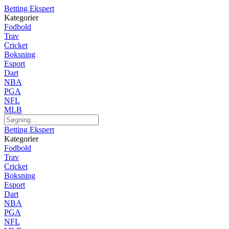
Betting Ekspert
Kategorier
Fodbold
Trav
Cricket
Boksning
Esport
Dart
NBA
PGA
NFL
MLB
Betting Ekspert
Kategorier
Fodbold
Trav
Cricket
Boksning
Esport
Dart
NBA
PGA
NFL