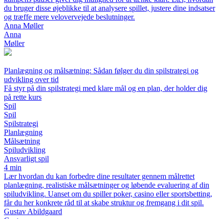
du bruger disse øjeblikke til at analysere spillet, justere dine indsatser
og træffe mere velovervejede beslutninger.
Anna Møller
Anna
Møller
Planlægning og målsætning: Sådan følger du din spilstrategi og
udvikling over tid
Få styr på din spilstrategi med klare mål og en plan, der holder dig
på rette kurs
Spil
Spil
Spilstrategi
Planlægning
Målsætning
Spiludvikling
Ansvarligt spil
4 min
Lær hvordan du kan forbedre dine resultater gennem målrettet
planlægning, realistiske målsætninger og løbende evaluering af din
spiludvikling. Uanset om du spiller poker, casino eller sportsbetting,
får du her konkrete råd til at skabe struktur og fremgang i dit spil.
Gustav Abildgaard