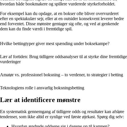
hvordan både bookmakere og spillere vurderede styrkeforholdet.
For eksempel kan du opdage, at en bokser ofte bliver overvurderet
efter en spektakulær sejr, eller at en outsider konsekvent leverer bedre
end forventet. Disse mønstre gentager sig ofte, og ved at genkende
dem kan du finde værdi i fremtidige spil.
Hvilke bettingtyper giver mest spænding under boksekampe?
Lær af fortiden: Brug tidligere oddsanalyser til at styrke dine fremtidige
vurderinger
Amatør vs. professionel boksning – to verdener, to strategier i betting
Teknologiens rolle i ansvarlig boksningsbetting
Lær at identificere mønstre
En systematisk gennemgang af tidligere odds og resultater kan afsløre
tendenser, som ikke altid er synlige ved første øjekast. Spørg dig selv:
Hvordan ændrede oddsene sig i dagene op til kampen?