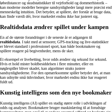
løbedistancer og skudstatistikker til vejrforhold og dommerhistorik –
kan moderne modeller beregne sandsynligheder langt mere præcist end
menneskelig intuition. Det betyder, at spillere, der forstår at bruge data,
kan finde værdi dér, hvor markedet endnu ikke har justeret sig.
Realtidsdata ændrer spillet under kampen
En af de største forandringer i de seneste år er adgangen til
realtidsdata
. I takt med at sensorer, GPS-tracking og live-statistikker
er blevet standard i professionel sport, kan både bookmakere og
spillere reagere på begivenheder, mens de sker.
Et eksempel er livebetting, hvor odds ændrer sig sekund for sekund.
Hvis et hold mister boldbesiddelsen i flere minutter, eller en
nøglespiller bliver skadet, kan algoritmer straks justere
sandsynlighederne. For den opmærksomme spiller betyder det, at man
kan udnytte små tidsvinduer, hvor markedet endnu ikke har reageret
fuldt ud.
Kunstig intelligens som den nye bookmaker
Kunstig intelligens (AI) spiller en stadig større rolle i udviklingen af
odds og analyser. Bookmakere bruger maskinlæring til at forudsige