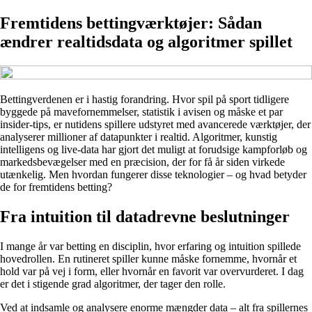
Fremtidens bettingværktøjer: Sådan
ændrer realtidsdata og algoritmer spillet
Bettingverdenen er i hastig forandring. Hvor spil på sport tidligere
byggede på mavefornemmelser, statistik i avisen og måske et par
insider-tips, er nutidens spillere udstyret med avancerede værktøjer, der
analyserer millioner af datapunkter i realtid. Algoritmer, kunstig
intelligens og live-data har gjort det muligt at forudsige kampforløb og
markedsbevægelser med en præcision, der for få år siden virkede
utænkelig. Men hvordan fungerer disse teknologier – og hvad betyder
de for fremtidens betting?
Fra intuition til datadrevne beslutninger
I mange år var betting en disciplin, hvor erfaring og intuition spillede
hovedrollen. En rutineret spiller kunne måske fornemme, hvornår et
hold var på vej i form, eller hvornår en favorit var overvurderet. I dag
er det i stigende grad algoritmer, der tager den rolle.
Ved at indsamle og analysere enorme mængder data – alt fra spillernes