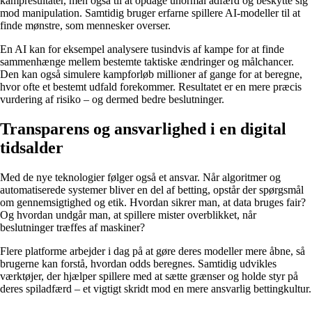
kampresultater, men også til at opdage unormal adfærd og beskytte sig
mod manipulation. Samtidig bruger erfarne spillere AI-modeller til at
finde mønstre, som mennesker overser.
En AI kan for eksempel analysere tusindvis af kampe for at finde
sammenhænge mellem bestemte taktiske ændringer og målchancer.
Den kan også simulere kampforløb millioner af gange for at beregne,
hvor ofte et bestemt udfald forekommer. Resultatet er en mere præcis
vurdering af risiko – og dermed bedre beslutninger.
Transparens og ansvarlighed i en digital
tidsalder
Med de nye teknologier følger også et ansvar. Når algoritmer og
automatiserede systemer bliver en del af betting, opstår der spørgsmål
om gennemsigtighed og etik. Hvordan sikrer man, at data bruges fair?
Og hvordan undgår man, at spillere mister overblikket, når
beslutninger træffes af maskiner?
Flere platforme arbejder i dag på at gøre deres modeller mere åbne, så
brugerne kan forstå, hvordan odds beregnes. Samtidig udvikles
værktøjer, der hjælper spillere med at sætte grænser og holde styr på
deres spiladfærd – et vigtigt skridt mod en mere ansvarlig bettingkultur.